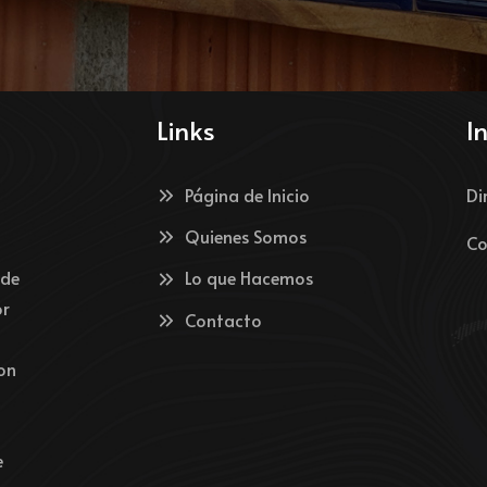
Links
I
Página de Inicio
Di
Quienes Somos
Co
 de
Lo que Hacemos
or
Contacto
a
con
e